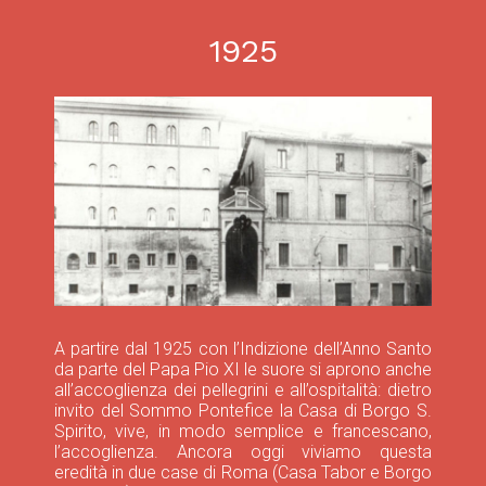
1925
A partire dal 1925 con l’Indizione dell’Anno Santo
da parte del Papa Pio XI le suore si aprono anche
all’accoglienza dei pellegrini e all’ospitalità: dietro
invito del Sommo Pontefice la Casa di Borgo S.
Spirito, vive, in modo semplice e francescano,
l’accoglienza. Ancora oggi viviamo questa
eredità in due case di Roma (Casa Tabor e Borgo