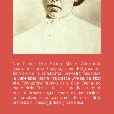
Noi Suore della SS.ma Madre Addolorata
nasciamo come Congregazione Religiosa nel
febbraio del 1883 a Roma. La nostra fondatrice,
la Venerabile Madre Francesca Streitel, dà inizio
alla Fondazione proprio nella Città Eterna, nel
cuore della Cristianità. Le suore hanno come
carisma di vivere ogni servizio con uno spirito di
contemplazione, cercando in tutto e in tutti la
presenza e i passaggi del Signore Gesù.